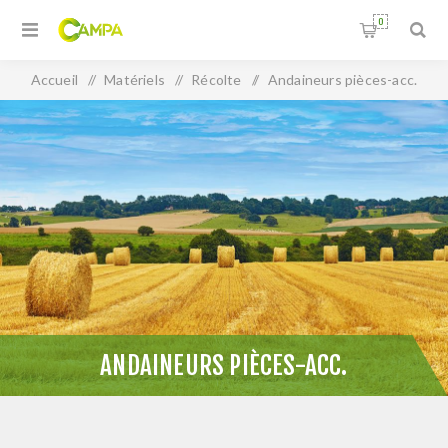
0
Accueil
/
Matériels
/
Récolte
/
Andaineurs pièces-acc.
ANDAINEURS PIÈCES-ACC.