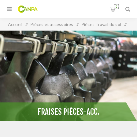
0
Accueil
/
Pièces et accessoires
/
Pièces Travail du sol
/
Fraises pièces-acc.
FRAISES PIÈCES-ACC.