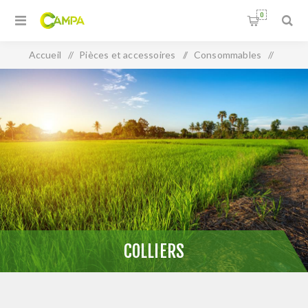
0
Accueil
/
Pièces et accessoires
/
Consommables
/
Colliers
COLLIERS