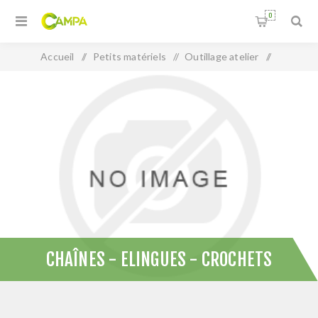
0
Accueil
/
Petits matériels
/
Outillage atelier
/
Chaînes - Elingues - Crochets
CHAÎNES - ELINGUES - CROCHETS