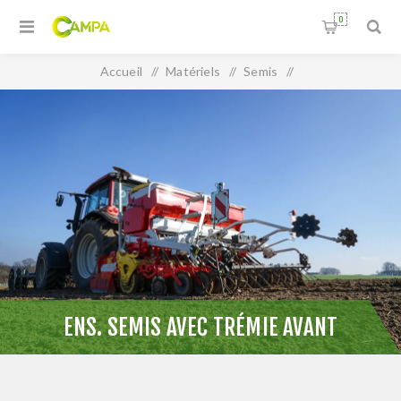
0
Accueil
/
Matériels
/
Semis
/
Ens. semis avec trémie avant
ENS. SEMIS AVEC TRÉMIE AVANT