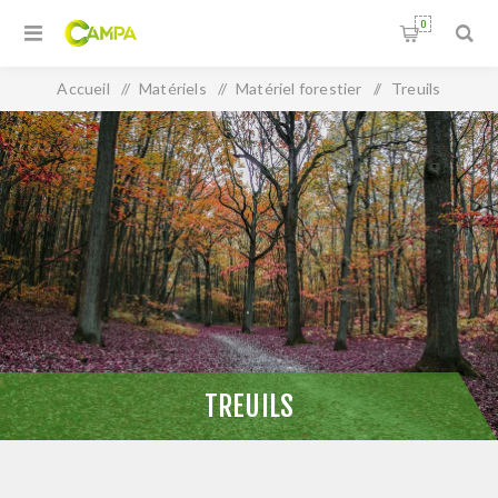
0
Accueil
/
Matériels
/
Matériel forestier
/
Treuils
TREUILS