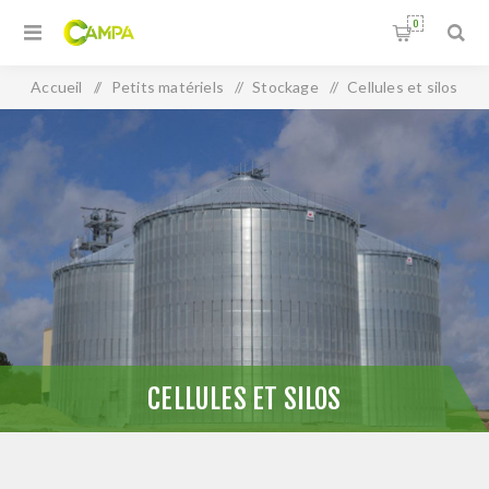
0
Accueil
/
Petits matériels
/
Stockage
/
Cellules et silos
CELLULES ET SILOS