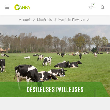
0
Accueil
/
Matériels
/
Matériel Elevage
/
Désileuses pailleuses
DÉSILEUSES PAILLEUSES