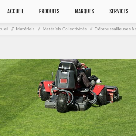
ACCUEIL
PRODUITS
MARQUES
SERVICES
cueil
/
Matériels
/
Matériels Collectivités
/
Débroussailleuses à 