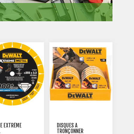
E EXTRÊME
DISQUES À
L
TRONÇONNER