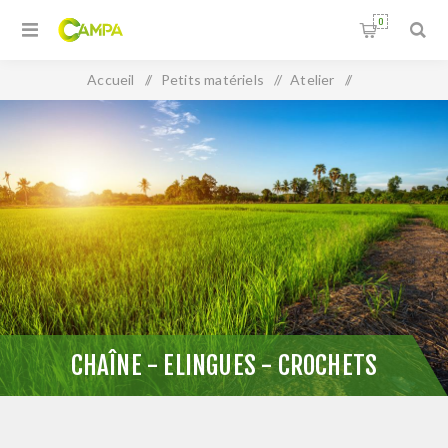
0
Accueil
/
Petits matériels
/
Atelier
/
Chaîne - Elingues - Crochets
CHAÎNE - ELINGUES - CROCHETS