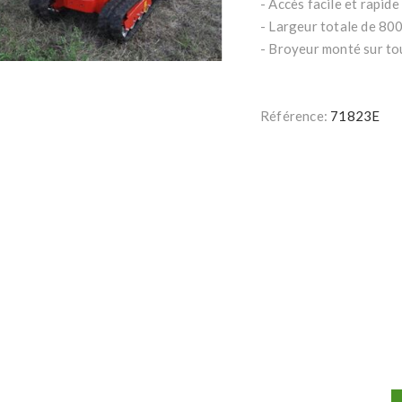
- Accès facile et rapid
- Largeur totale de 80
- Broyeur monté sur to
Référence:
71823E