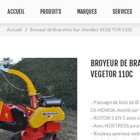
ACCUEIL
PRODUITS
MARQUES
SERVICES
Accueil
/
Broyeur de Branches Sur chenilles VEGETOR 110C
BROYEUR DE BR
VEGETOR 110C
- Passage de bois de 
Ch HONDA, monté sur c
- ROTOR 5 EN 1 avec c
- Avec NOSTRESS pour l
- Rouleau ameneur extr