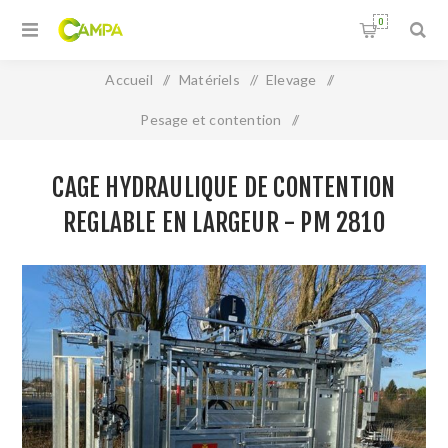
0
Accueil
/
Matériels
/
Elevage
/
Pesage et contention
/
CAGE HYDRAULIQUE DE CONTENTION REGLABLE EN
CAGE HYDRAULIQUE DE CONTENTION
LARGEUR - PM 2810
REGLABLE EN LARGEUR - PM 2810