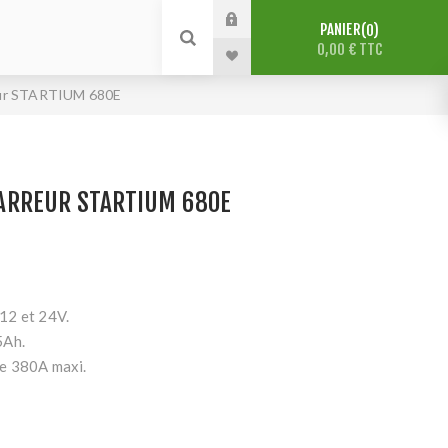
PANIER
0
0,00 € TTC
ur STARTIUM 680E
ARREUR STARTIUM 680E
12 et 24V.
5Ah.
e 380A maxi.