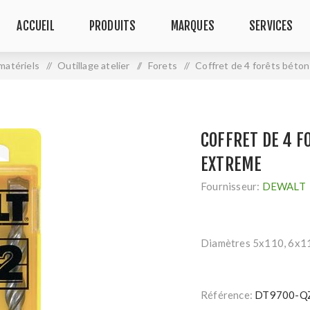
ACCUEIL
PRODUITS
MARQUES
SERVICES
matériels
/
Outillage atelier
/
Forets
/
Coffret de 4 forêts béto
COFFRET DE 4 F
EXTREME
Fournisseur:
DEWALT
Diamètres 5x110, 6x11
Référence:
DT9700-Q