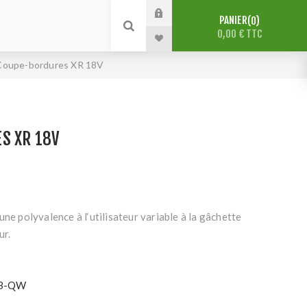
PANIER
0
0,00 € TTC
Coupe-bordures XR 18V
S XR 18V
une polyvalence à l‘utilisateur variable à la gâchette
ur.
B-QW