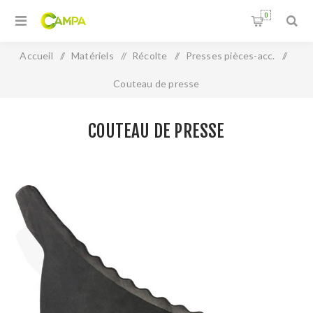
0
Accueil
/
Matériels
/
Récolte
/
Presses pièces-acc.
/
Couteau de presse
COUTEAU DE PRESSE