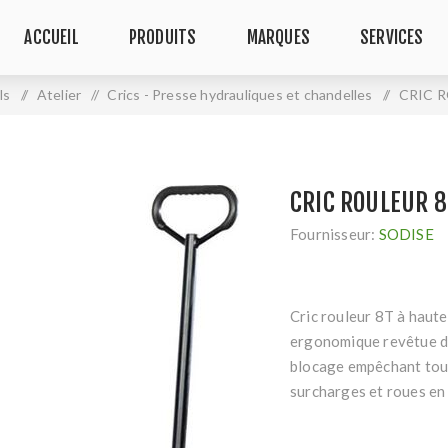
ACCUEIL
PRODUITS
MARQUES
SERVICES
ls
/
Atelier
/
Crics - Presse hydrauliques et chandelles
/
CRIC 
CRIC ROULEUR 8
Fournisseur:
SODISE
Cric rouleur 8T à haut
ergonomique revêtue de
blocage empêchant tout
surcharges et roues en 