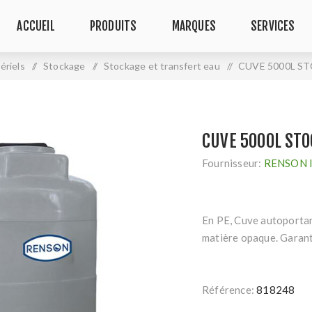
ACCUEIL
PRODUITS
MARQUES
SERVICES
ériels
/
Stockage
/
Stockage et transfert eau
/
CUVE 5000L S
CUVE 5000L STO
Fournisseur:
RENSON 
En PE, Cuve autoportan
matière opaque. Garan
Référence:
818248