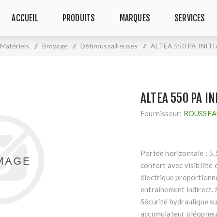
ACCUEIL
PRODUITS
MARQUES
SERVICES
Matériels
/
Broyage
/
Débroussailleuses
/
ALTEA 550 PA INITI
ALTEA 550 PA IN
Fournisseur:
ROUSSEA
Portée horizontale : 5,
confort avec visibilité
électrique proportionne
entraînement indirect.
Sécurité hydraulique su
accumulateur oléopneum