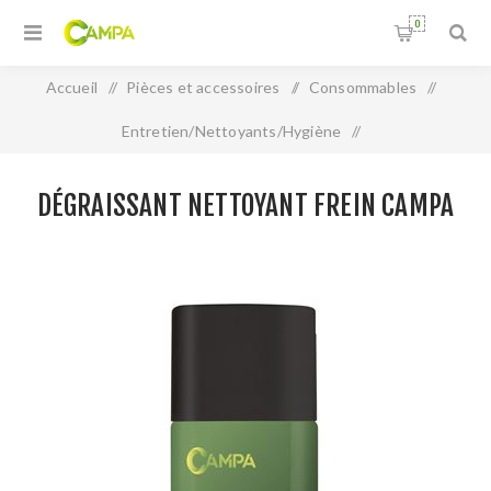
0
Accueil
/
Pièces et accessoires
/
Consommables
/
Entretien/Nettoyants/Hygiène
/
Dégraissant Nettoyant Frein CAMPA
DÉGRAISSANT NETTOYANT FREIN CAMPA