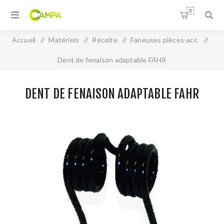
0
Accueil
/
Matériels
/
Récolte
/
Faneuses pièces-acc.
/
Dent de fenaison adaptable FAHR
DENT DE FENAISON ADAPTABLE FAHR