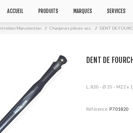
ACCUEIL
PRODUITS
MARQUES
SERVICES
ntretien Manutention
/
Chargeurs pièces-acc.
/
DENT DE FOURC
DENT DE FOURC
L. 820 - Ø 35 - M22 x 1
Référence:
P701820