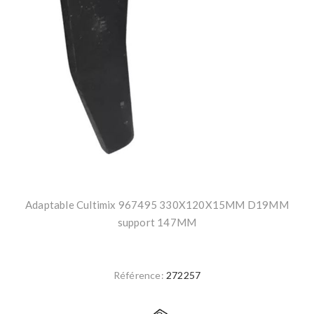
Adaptable Cultimix 967495 330X120X15MM D19MM
support 147MM
Référence:
272257