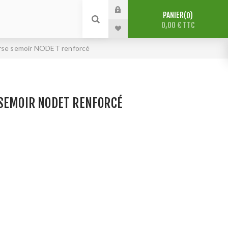
PANIER
0
0,00 € TTC
rse semoir NODET renforcé
 SEMOIR NODET RENFORCÉ