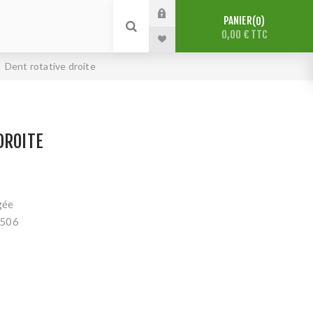
PANIER
0
0,00 € TTC
Dent rotative droite
DROITE
gée
5506