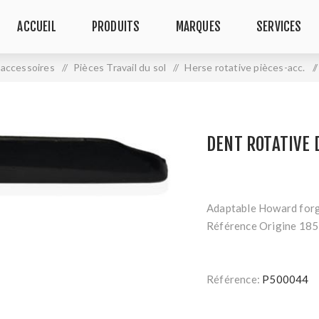
ACCUEIL
PRODUITS
MARQUES
SERVICES
 accessoires
/
Pièces Travail du sol
/
Herse rotative pièces-acc.
/
DENT ROTATIVE 
Adaptable Howard for
Référence Origine 18
Référence:
P500044