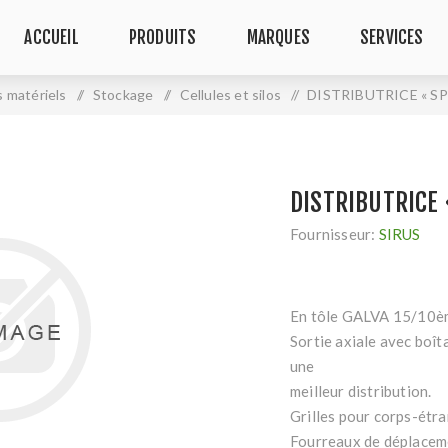
ACCUEIL
PRODUITS
MARQUES
SERVICES
s matériels
/
Stockage
/
Cellules et silos
/
DISTRIBUTRICE « SPE
DISTRIBUTRICE 
Fournisseur:
SIRUS
En tôle GALVA 15/10èm
Sortie axiale avec boît
une
meilleur distribution.
Grilles pour corps-étr
Fourreaux de déplacem