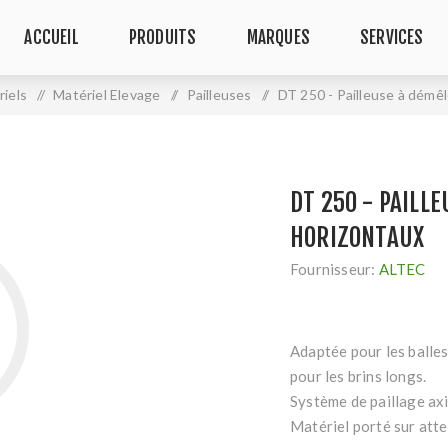
ACCUEIL
PRODUITS
MARQUES
SERVICES
iels
/
Matériel Elevage
/
Pailleuses
/
DT 250 - Pailleuse à démê
DT 250 - PAILL
HORIZONTAUX
Fournisseur:
ALTEC
Adaptée pour les balles
pour les brins longs.
Système de paillage axi
Matériel porté sur atte