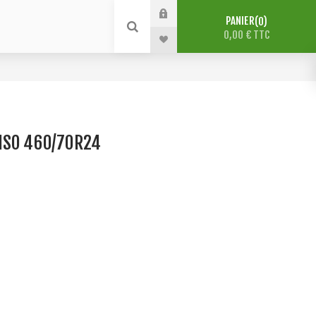
PANIER
0
0,00 € TTC
NSO 460/70R24
O