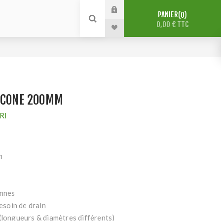
PANIER
0
0,00 € TTC
S CONE 200MM
RI
m
s
onnes
besoin de drain
(longueurs & diamètres différents)