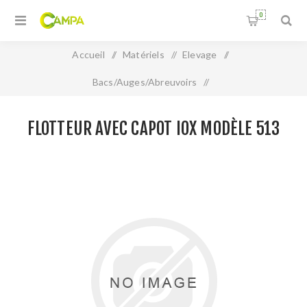
0
Accueil
/
Matériels
/
Elevage
/
Bacs/Auges/Abreuvoirs
/
Flotteur avec capot Iox Modèle 513
FLOTTEUR AVEC CAPOT IOX MODÈLE 513