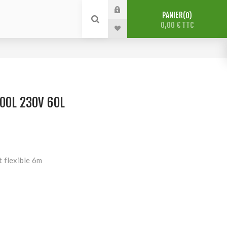
PANIER
0
0,00 € TTC
00L 230V 60L
t flexible 6m