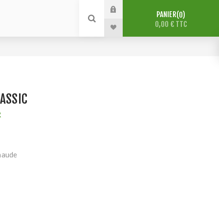
PANIER
0
0,00 € TTC
LASSIC
R
haude