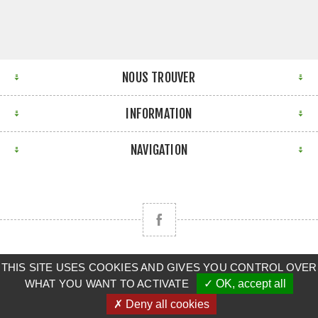
NOUS TROUVER
INFORMATION
NAVIGATION
THIS SITE USES COOKIES AND GIVES YOU CONTROL OVER
Copyright © 2026 CLAAS BRETAGNE SUD. Tous droits
WHAT YOU WANT TO ACTIVATE
✓ OK, accept all
réservés.
✗ Deny all cookies
Powered by
nopCommerce