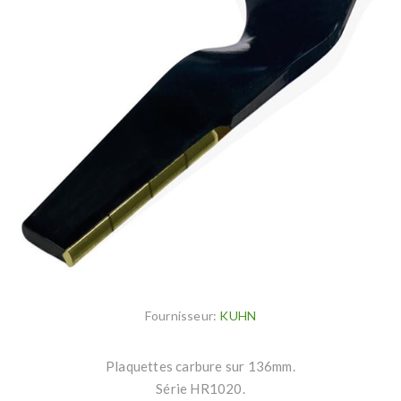
Fournisseur:
KUHN
Plaquettes carbure sur 136mm.
Série HR1020.