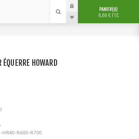
PANIER
0
0,00 € TTC
R ÉQUERRE HOWARD
0
m
HD-HR40-R600-R700