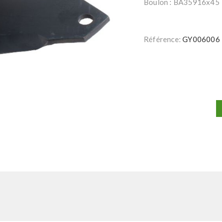
Boulon : BA35916x45
Référence:
GY006006