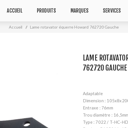
ACCUEIL
PRODUITS
MARQUES
SERVICES
Accueil
/
Lame rotavator équerre Howard 762720 Gauche
LAME ROTAVATO
762720 GAUCHE
Adaptable
Dimension : 105x8x20
Entraxe : 76mm
Trou diamètre : 16,5m
Type : 7022 / T-HC-