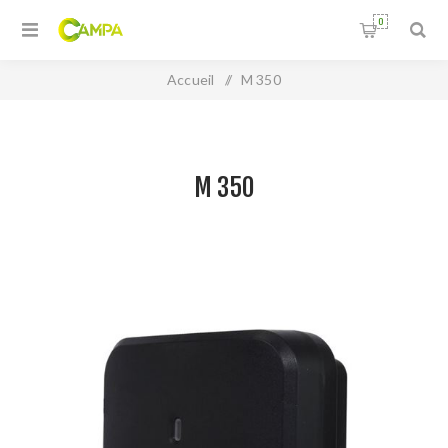
0
Accueil
/
M 350
M 350