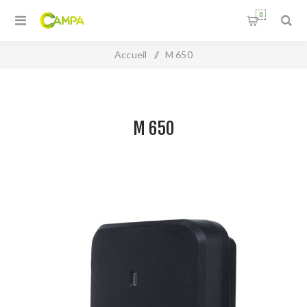
0
Accueil
/
M 650
M 650