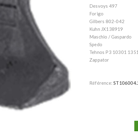
Desvoys 497
Forigo
Gilbers 802-042
Kuhn JX138919
Maschio / Gaspardo
Spedo
Tehnos P3 10301 135
Zappator
Référence:
ST106004.