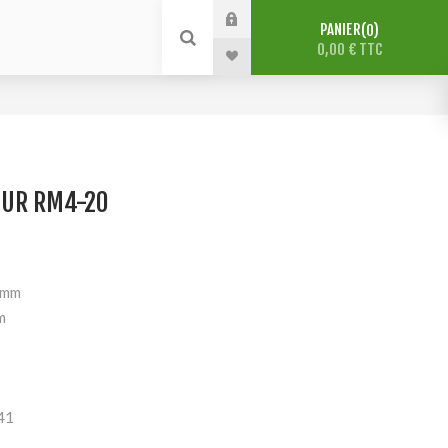
PANIER
0
0,00 € TTC
UR RM4-20
 mm
m
41