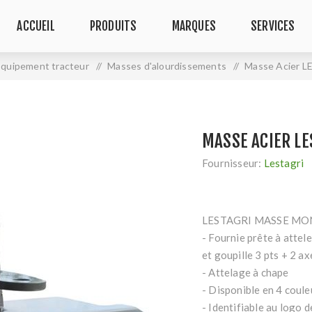
ACCUEIL
PRODUITS
MARQUES
SERVICES
Equipement tracteur
/
Masses d'alourdissements
/
Masse Acier L
MASSE ACIER LE
Fournisseur:
Lestagri
LESTAGRI MASSE MONO
- Fournie prête à atte
et goupille 3 pts + 2 a
- Attelage à chape
- Disponible en 4 coule
- Identifiable au logo 