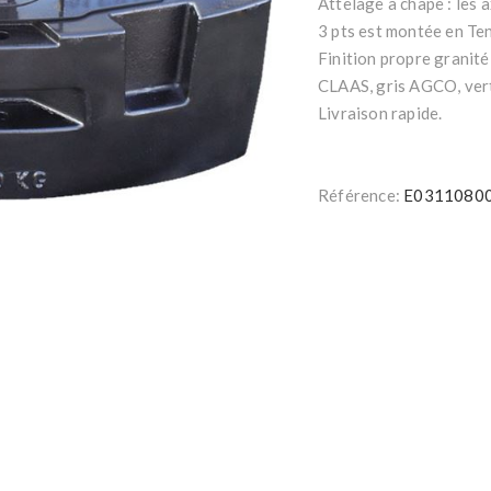
Attelage à chape : les 
3 pts est montée en Te
Finition propre granité
CLAAS, gris AGCO, ver
Livraison rapide.
Référence:
E0311080