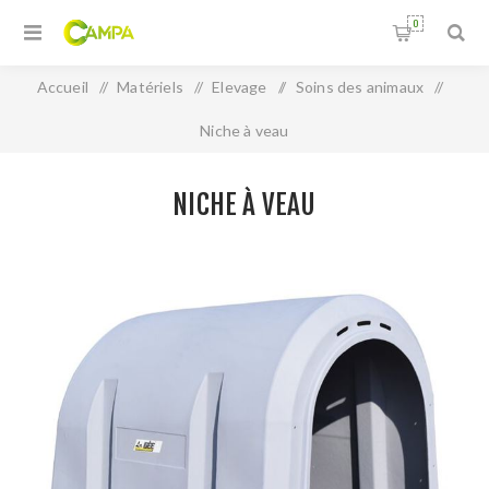
0
Accueil
/
Matériels
/
Elevage
/
Soins des animaux
/
Niche à veau
NICHE À VEAU