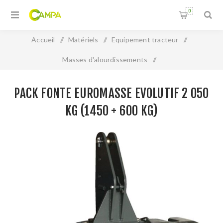
0
Accueil
/
Matériels
/
Equipement tracteur
/
Masses d'alourdissements
/
Pack fonte EUROMASSE Evolutif 2 050 kg (1450 + 600 kg)
PACK FONTE EUROMASSE EVOLUTIF 2 050
KG (1450 + 600 KG)