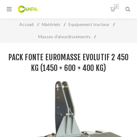
0
Accueil
/
Matériels
/
Equipement tracteur
/
Masses d'alourdissements
/
Pack fonte EUROMASSE Evolutif 2 450 kg (1450 + 600 + 400
PACK FONTE EUROMASSE EVOLUTIF 2 450
kg)
KG (1450 + 600 + 400 KG)