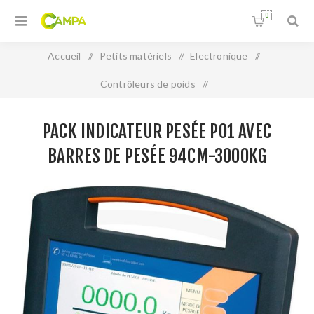
0
Accueil
/
Petits matériels
/
Electronique
/
Contrôleurs de poids
/
Pack indicateur pesée P01 avec Barres de pesée 94cm-
PACK INDICATEUR PESÉE P01 AVEC
3000Kg
BARRES DE PESÉE 94CM-3000KG