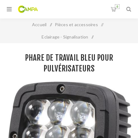
0
Accueil
/
Pièces et accessoires
/
Eclairage - Signalisation
/
Phare de travail bleu pour pulvérisateurs
PHARE DE TRAVAIL BLEU POUR
PULVÉRISATEURS