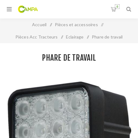
0
Accueil
/
Pièces et accessoires
/
Pièces Acc Tracteurs
/
Eclairage
/
Phare de travail
PHARE DE TRAVAIL