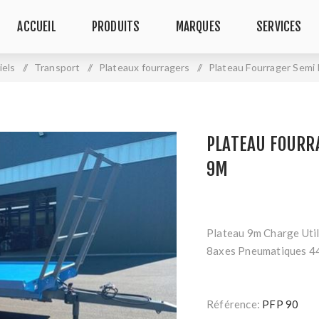
ACCUEIL
PRODUITS
MARQUES
SERVICES
iels
/
Transport
/
Plateaux fourragers
/
Plateau Fourrager Semi
PLATEAU FOURR
9M
Plateau 9m Charge Util
8axes Pneumatiques 4
Référence:
PFP 90