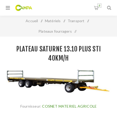
0
Accueil
/
Matériels
/
Transport
/
Plateaux fourragers
/
PLATEAU SATURNE 13.10 PLUS STI 40KM/H
PLATEAU SATURNE 13.10 PLUS STI
40KM/H
Fournisseur:
COSNET MATERIEL AGRICOLE