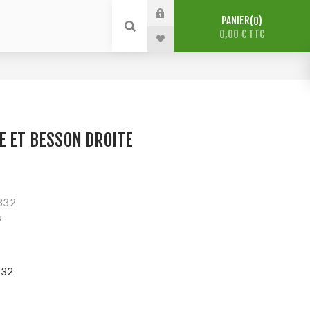
PANIER
0
0,00 € TTC
E ET BESSON DROITE
3332
9
32